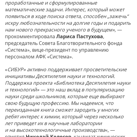
проработанные и сформулированные
математические задачи. Интерес, который может
появиться в ходе поиска ответа, способен „зажечь“
искру любознательности на долгие годы и подарить
нам нового прекрасного ученого в будущем»,
—
прокомментировала
Лариса Пастухова
,
председатель Совета Благотворительного фонда
«Система», вице-президент по управлению
персоналом АФК «Система».
«
СИБУР» активно поддерживает просветительские
инициативы Десятилетия науки и технологий.
Поддержка проекта «Библиотека Десятилетия науки
и технологий» — это наш вклад в популяризацию
науки среди школьников, которые еще выбирают
свою будущую профессию. Мы надеемся, что
переизданная книга сможет зародить у многих
ребят интерес к химии, который через несколько
лет приведет их в научные лаборатории
и на высокотехнологичные производства
«, —
отметил
Николай Колосов
, кандидат химических