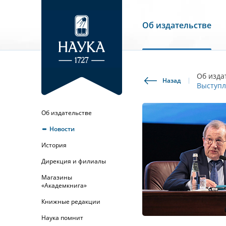
Об издательстве
Об изда
Назад
Выступл
Об издательстве
Новости
История
Дирекция и филиалы
Магазины
«Академкнига»
Книжные редакции
Наука помнит