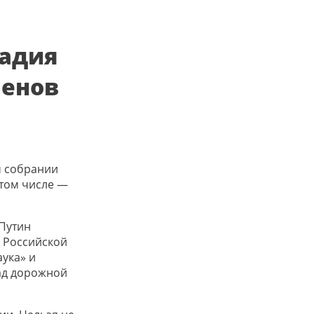
надия
ленов
м собрании
 том числе —
Путин
я Российской
аука» и
ад дорожной