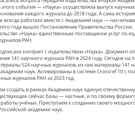
асались вопроса передачи издательства «Наука» Академ
 этого события — «Наука» осуществляла выпуск научны
основания каждого журнала до 2018 года. А сама история
ое всегда работало вместе с Академией наук — насчитыв
 этого года вышло Постановление Правительства России,
ельство «Наука» единственным поставщиком услуг по и
журналов РАН.
одписала контракт с издательством «Наука». Документ о
ания 141 научного журнала РАН в 2024 году. Сегодня на
ериалы 524 научных журналов, из них материалы 141 н
академии наук. Активированы в системе Crossref 10 с п
чных журналов РАН за 2023 год.
ем создать в рамках Академии наук единую отечественн
ествующие сейчас базы — частные, и по своему формат
 работы учёных. Приступаем к созданию своего мощног
Российской академии наук.