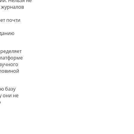
ии. Нельзя не
х журналов
ает почти
зданию
пределяет
 платформе
аучного
оловиной
ую базу
у они не
о