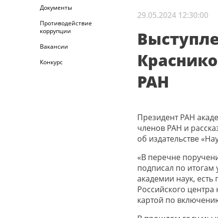
Документы
29.05.2024 12:30:00
Противодействие
коррупции
Выступле
Вакансии
Краснико
Конкурс
РАН
Президент РАН акад
членов РАН и расска
об издательстве «Нау
«В перечне поручен
подписал по итогам 
академии наук, есть
Российского центра
картой по включению