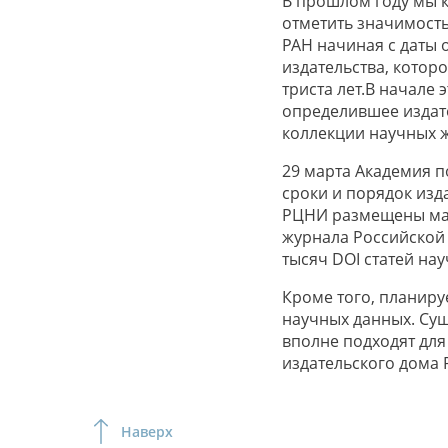
В прошлом году мы к
отметить значимость
РАН начиная с даты 
издательства, котор
триста лет.В начале
определившее издат
коллекции научных 
29 марта Академия п
сроки и порядок изд
РЦНИ размещены мат
журнала Российской 
тысяч DOI статей нау
Кроме того, планиру
научных данных. Сущ
вполне подходят для
издательского дома 
Наверх